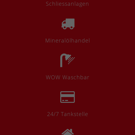
Lorem ipsum dolor sit amet:
Schliessanlagen
24h
/ 365days
Mineralölhandel
We offer support for our customers
Mon - Fri 8:00am - 5:00pm
(GMT +1)
WOW Waschbar
Get in touch
Cybersteel Inc.
376-293 City Road, Suite 600
San Francisco, CA 94102
24/7 Tankstelle
Have any questions?
+44 1234 567 890