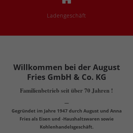
Drop us a line
Ladengeschäft
info@yourdomain.com
About us
Lorem ipsum dolor sit amet, consectetuer
adipiscing elit.
Aenean commodo ligula eget dolor. Aenean
Willkommen bei der August
massa. Cum sociis natoque penatibus et magnis
dis parturient montes, nascetur ridiculus mus.
Fries GmbH & Co. KG
Donec quam felis, ultricies nec.
Familienbetrieb seit über 70 Jahren !
—
Gegründet im Jahre 1947 durch August und Anna
Fries als Eisen und -Haushaltswaren sowie
Kohlenhandelsgeschäft.